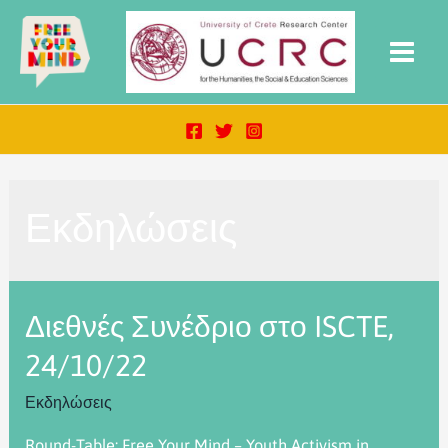
Εκδηλώσεις
Διεθνές Συνέδριο στο ISCTE,
24/10/22
Εκδηλώσεις
Round-Table: Free Your Mind – Youth Activism in